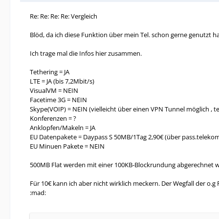
Re: Re: Re: Re: Vergleich
Blöd, da ich diese Funktion über mein Tel. schon gerne genutzt
Ich trage mal die Infos hier zusammen.
Tethering = JA
LTE = JA (bis 7,2Mbit/s)
VisualVM = NEIN
Facetime 3G = NEIN
Skype(VOIP) = NEIN (vielleicht über einen VPN Tunnel möglich , tes
Konferenzen = ?
Anklopfen/Makeln = JA
EU Datenpakete = Daypass S 50MB/1Tag 2,90€ (über pass.teleko
EU Minuen Pakete = NEIN
500MB Flat werden mit einer 100KB-Blockrundung abgerechnet was
Für 10€ kann ich aber nicht wirklich meckern. Der Wegfall der o.
:mad: