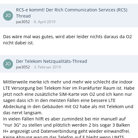
RCS-e kommt! Der Rich Communication Services (RCS)
Thread
joe3052
6. April 2019
Das wäre mal was gutes, wird aber leider nichts daraus da O2
nicht dabei ist.
Der Telekom Netzqualitäts-Thread
joe3052
3. Februar 2019
Mittlerweile merke ich mehr und mehr wie schlecht die indoor
LTE Versorgung bei Telekom hier im Frankfurter Raum ist. Habe
jetzt noch eine zusätzliche SIM-Karte von O2 und ich kann nur
sagen dass ich in den meisten Fällen eine bessere LTE
Abdeckung in den Gebäuden mit O2 habe als mit Telekom und
das nervt langsam.
In vielen Fällen hilft es aber zumindest bei mir manuell auf
"nur 3G" zu stellen und plötzlich werden 2 bis sogar 3 Balken
H+ angezeigt und Datenverbindung geht wieder einwandfrei.
Keine Ahnung warum das Telefon auf E bleibt wenn UMTS