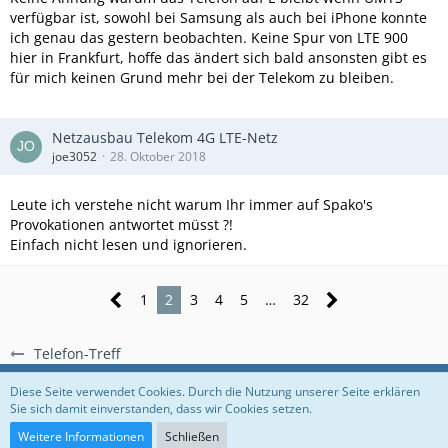
verfügbar ist, sowohl bei Samsung als auch bei iPhone konnte
ich genau das gestern beobachten. Keine Spur von LTE 900
hier in Frankfurt, hoffe das ändert sich bald ansonsten gibt es
für mich keinen Grund mehr bei der Telekom zu bleiben.
Netzausbau Telekom 4G LTE-Netz
joe3052
28. Oktober 2018
Leute ich verstehe nicht warum Ihr immer auf Spako's
Provokationen antwortet müsst ?!
Einfach nicht lesen und ignorieren.
1
2
3
4
5
…
32
Telefon-Treff
Regeln
Datenschutzerklärung
Impressum
Diese Seite verwendet Cookies. Durch die Nutzung unserer Seite erklären
Sie sich damit einverstanden, dass wir Cookies setzen.
Community-Software:
WoltLab Suite™
Weitere Informationen
Schließen