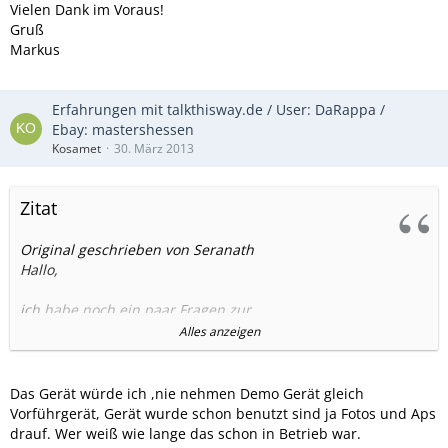
Vielen Dank im Voraus!
Gruß
Markus
Erfahrungen mit talkthisway.de / User: DaRappa /
Ebay: mastershessen
Kosamet
30. März 2013
Zitat
Original geschrieben von Seranath
Hallo,
ich habe noch ein paar Fragen zur
Lieferung/Vertrag/Iphone, welches am Donnerstag ankam (
Alles anzeigen
Bestellnr. 200028458):
-der Vertrag läuft seit dem 22.3, das Gerät kam aber erst am
Das Gerät würde ich ,nie nehmen Demo Gerät gleich
28.3 hier an und kann somit auch erst seit diesem Zeitpunkt
Vorführgerät, Gerät wurde schon benutzt sind ja Fotos und Aps
genutzt werden. Abrechnungszeitraum ist also erst ab dem
drauf. Wer weiß wie lange das schon in Betrieb war.