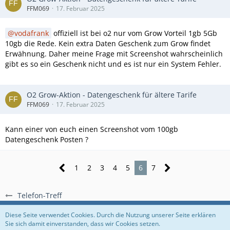
FFM069
17. Februar 2025
vodafrank
offiziell ist bei o2 nur vom Grow Vorteil 1gb 5Gb
10gb die Rede. Kein extra Daten Geschenk zum Grow findet
Erwähnung. Daher meine Frage mit Screenshot wahrscheinlich
gibt es so ein Geschenk nicht und es ist nur ein System Fehler.
O2 Grow-Aktion - Datengeschenk für ältere Tarife
FFM069
17. Februar 2025
Kann einer von euch einen Screenshot vom 100gb
Datengeschenk Posten ?
1
2
3
4
5
6
7
Telefon-Treff
Regeln
Datenschutzerklärung
Impressum
Diese Seite verwendet Cookies. Durch die Nutzung unserer Seite erklären
Sie sich damit einverstanden, dass wir Cookies setzen.