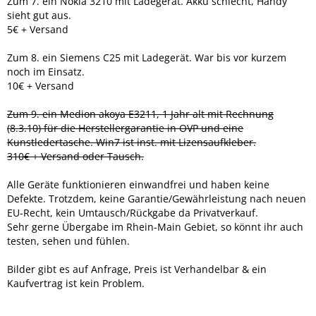
Zum 7. ein Nokia 3210 mit Ladegerät. Akku schlecht, Handy
sieht gut aus.
5€ + Versand
Zum 8. ein Siemens C25 mit Ladegerät. War bis vor kurzem
noch im Einsatz.
10€ + Versand
Zum 9. ein Medion akoya E3211, 1 Jahr alt mit Rechnung
(8.3.10) für die Herstellergarantie in OVP und eine
Kunstledertasche. Win7 ist inst. mit Lizensaufkleber.
310€ + Versand oder Tausch.
Alle Geräte funktionieren einwandfrei und haben keine
Defekte. Trotzdem, keine Garantie/Gewährleistung nach neuen
EU-Recht, kein Umtausch/Rückgabe da Privatverkauf.
Sehr gerne Übergabe im Rhein-Main Gebiet, so könnt ihr auch
testen, sehen und fühlen.
Bilder gibt es auf Anfrage, Preis ist Verhandelbar & ein
Kaufvertrag ist kein Problem.