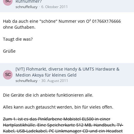
Rufnummer?
schnuffelluzy
6. Oktober 2011
Hab da auch eine "schöne" Nummer von O² 01766X176666
ohne Guthaben.
Taugt die was?
Grüße
[V/T] Flohmarkt, diverse Handy & UMTS Hardware &
Medion Akoya für kleines Geld
schnuffelluzy
30. August 2011
Die Geräte die ich anbiete funktionieren alle.
Alles kann auch getauscht werden, bin für vieles offen.
Zum 1. ist es das Pinkfarbene Mobistel EL500 in einer
Hartplastikhülle. Eine Speicherkarte 512 MB, Handbuch, TV-
Kabel, USB-Ladekabel, PC Linkmanager CD und ein Headset