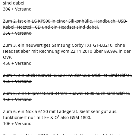
sind dabei.
30€ + Versand
Zum 2. ist ein LG KP500 in einer Silikonhülle. Handbuch, USB-
Kabel, Netzteil, CD und ein Headset sind dabei.
35€ + Versand
Zum 3. ein neuwertiges Samsung Corby TXT GT-B3210, ohne
Headset aber mit Rechnung vom 22.11.2010 über 89,99€ in der
OVP.
45€ + Versand
Zum 4. ein Stick Huawei K3520-HV, der USB-Stick ist Simlockfrei.
15€ + Versand
Zum 5. eine ExpressCard 34mm Huawei E800 auch Simlockfrei.
15€ + Versand
Zum 6. ein Nokia 6130 mit Ladegerät. Sieht sehr gut aus,
funktioniert nur mit E+ & O² also GSM 1800.
10€ + Versand