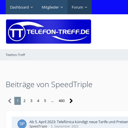
Dashboard
Mitglieder
Forum
Telefon-Treff
Beiträge von SpeedTriple
1
2
3
4
5
…
460
Ab 5. April 2023: Telefónica kündigt neue Tarife und Prei
SpeedTriple
5. September 2023