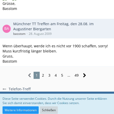
Grüsse,
Basstom
Münchner TT Treffen am Freitag, den 28.08. im
Augustiner Biergarten
basstom
28. August 2009
Wenn überhaupt, werde ich es nicht vor 1900 schaffen, sorry!
Muss kurzfristig länger bleiben.
Gruss,
Basstom
1
2
3
4
5
…
49
Telefon-Treff
Regeln
Datenschutzerklärung
Impressum
Diese Seite verwendet Cookies. Durch die Nutzung unserer Seite erklären
Sie sich damit einverstanden, dass wir Cookies setzen.
Community-Software:
WoltLab Suite™
Weitere Informationen
Schließen