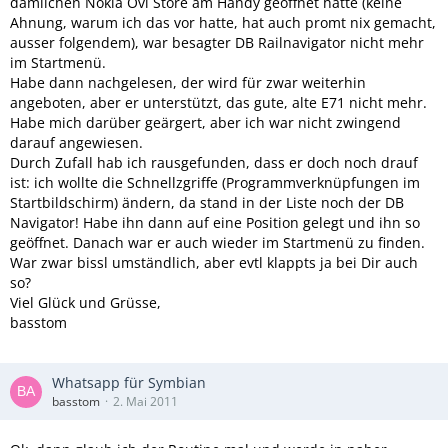
dämlichen Nokia Ovi Store am Handy geöffnet hatte (keine
Ahnung, warum ich das vor hatte, hat auch promt nix gemacht,
Bitte dringend um Hilfe, weil ich das Ding unbedingt wieder
ausser folgendem), war besagter DB Railnavigator nicht mehr
brauche!!
im Startmenü.
Habe dann nachgelesen, der wird für zwar weiterhin
Gruß
angeboten, aber er unterstützt, das gute, alte E71 nicht mehr.
Habe mich darüber geärgert, aber ich war nicht zwingend
Micha
darauf angewiesen.
Durch Zufall hab ich rausgefunden, dass er doch noch drauf
ist: ich wollte die Schnellzgriffe (Programmverknüpfungen im
Startbildschirm) ändern, da stand in der Liste noch der DB
Navigator! Habe ihn dann auf eine Position gelegt und ihn so
geöffnet. Danach war er auch wieder im Startmenü zu finden.
War zwar bissl umständlich, aber evtl klappts ja bei Dir auch
so?
Viel Glück und Grüsse,
basstom
Whatsapp für Symbian
basstom
2. Mai 2011