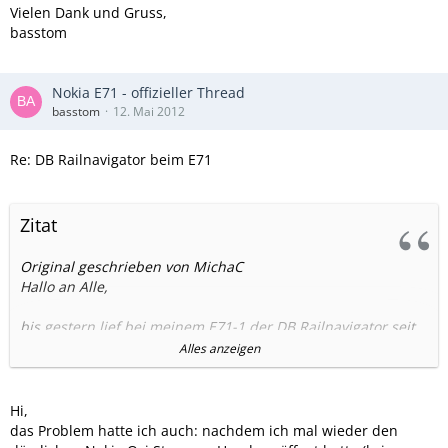
Vielen Dank und Gruss,
basstom
Nokia E71 - offizieller Thread
basstom
12. Mai 2012
Re: DB Railnavigator beim E71
Zitat
Original geschrieben von MichaC
Hallo an Alle,
bis gestern lief bei meinem E71-1 der DB Railnavigator seit
Jahren bestens. Nun - Softwareversion 501.21.001 - ist er
Alles anzeigen
weg und beim Versuch ihn neu zu holen, heißt es auf
einmal, dass er für das E71 nicht mehr verfügbar ist?!?!?!
Hi,
Allerdings sagt mir der interne Programm-Manager, dass er
das Problem hatte ich auch: nachdem ich mal wieder den
immernoch da ist....