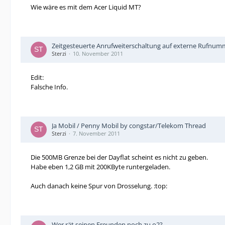
Wie wäre es mit dem Acer Liquid MT?
Zeitgesteuerte Anrufweiterschaltung auf externe Rufnu
Sterzi
10. November 2011
Edit:
Falsche Info.
Ja Mobil / Penny Mobil by congstar/Telekom Thread
Sterzi
7. November 2011
Die 500MB Grenze bei der Dayflat scheint es nicht zu geben.
Habe eben 1,2 GB mit 200KByte runtergeladen.
Auch danach keine Spur von Drosselung. :top:
Wer rät seinen Freunden noch zu o2?