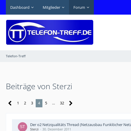
Dashboard
Mitglieder
Forum
Telefon-Treff
Beiträge von Sterzi
1
2
3
4
5
…
32
Der o2 Netzqualitäts Thread (Netzausbau Funklöcher Netz
Sterzi
30. Dezember 2011