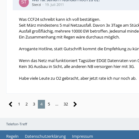
Sterzi
19. Juli 2011
Was CCF24 schreibt kann ich voll bestätigen.
Seit März mindestens 5 mal Netzausfall. Davon 3x 3Tage am Stück
Ausfall großflächig, mehrere 10000 EW betroffen. Jedesmal minde
Ein Zusammenhang mit Regen wäre durchaus möglich.
Arrogante Hotline, statt Gutschrift kommt die Empfehlung zu kü
Wenn das Netz mal funktioniert Tagsüber EDGE Datenraten von 0
Kein 3G Ausbau in Sicht, alle anderen NB versorgen hier mit 3G.
Habe viele Leute zu O2 gebracht, aber jetzt rate ich nur noch ab.
1
2
3
4
5
…
32
Telefon-Treff
Regeln
Datenschutzerklärung
Impressum