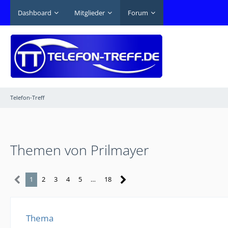
Dashboard
Mitglieder
Forum
Telefon-Treff
Themen von Prilmayer
1
2
3
4
5
…
18
Thema