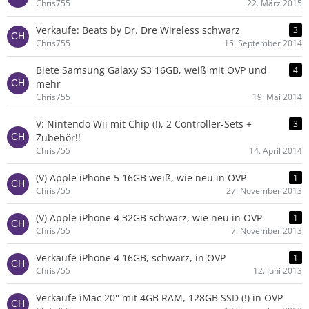
Chris755
22. März 2015
Verkaufe: Beats by Dr. Dre Wireless schwarz
3
Chris755
15. September 2014
Biete Samsung Galaxy S3 16GB, weiß mit OVP und
4
mehr
Chris755
19. Mai 2014
V: Nintendo Wii mit Chip (!), 2 Controller-Sets +
3
Zubehör!!
Chris755
14. April 2014
(V) Apple iPhone 5 16GB weiß, wie neu in OVP
1
Chris755
27. November 2013
(V) Apple iPhone 4 32GB schwarz, wie neu in OVP
1
Chris755
7. November 2013
Verkaufe iPhone 4 16GB, schwarz, in OVP
1
Chris755
12. Juni 2013
Verkaufe iMac 20'' mit 4GB RAM, 128GB SSD (!) in OVP