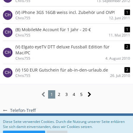
Chris755
13. September 2012
(V) iPhone 3GS 16GB weiss incl. Zubehör und OVP!
1
Chris755
12. Juni 2011
(B) MobileMe Account für 1 Jahr - 20 €
1
Chris755
11. Mai 2011
(V) Elgato eyeTV DTT deluxe Fussball Edition für
2
Mac/PC
Chris755
4. August 2010
(V) 150 EUR Gutschein für ab-in-den-urlaub.de
2
Chris755
26. Juli 2010
1
2
3
4
5
Telefon-Treff
Regeln
Datenschutzerklärung
Impressum
Diese Seite verwendet Cookies. Durch die Nutzung unserer Seite erklären
Sie sich damit einverstanden, dass wir Cookies setzen.