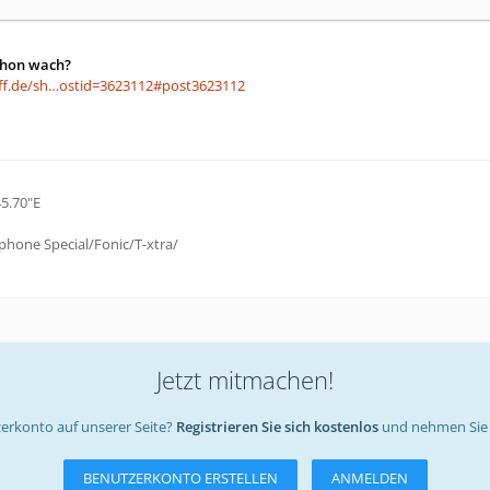
chon wach?
eff.de/sh…ostid=3623112#post3623112
45.70"E
phone Special/Fonic/T-xtra/
Jetzt mitmachen!
erkonto auf unserer Seite?
Registrieren Sie sich kostenlos
und nehmen Sie 
BENUTZERKONTO ERSTELLEN
ANMELDEN