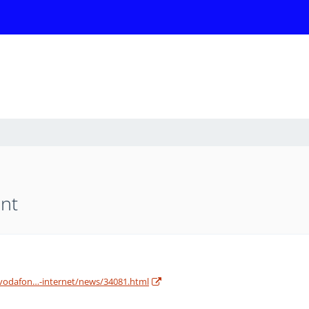
ent
e/vodafon…-internet/news/34081.html