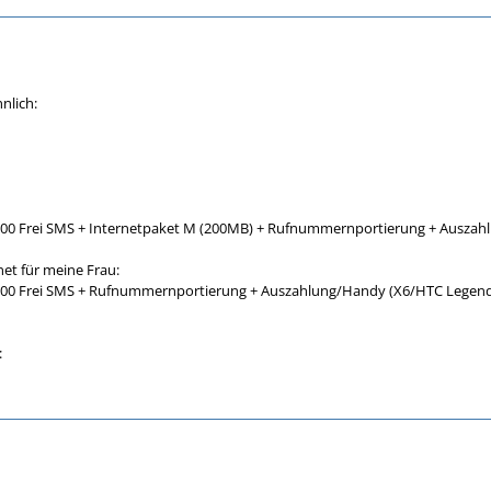
nlich:
100 Frei SMS + Internetpaket M (200MB) + Rufnummernportierung + Ausza
et für meine Frau:
100 Frei SMS + Rufnummernportierung + Auszahlung/Handy (X6/HTC Legen
: