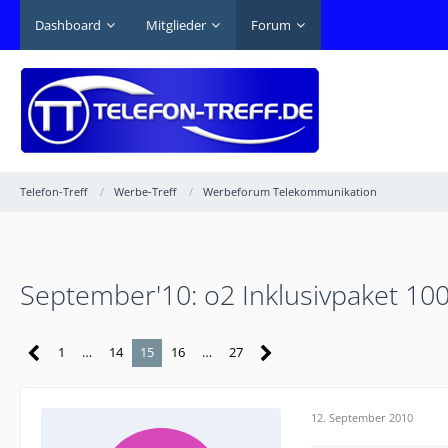
Dashboard
Mitglieder
Forum
Telefon-Treff
Werbe-Treff
Werbeforum Telekommunikation
September'10: o2 Inklusivpaket 100
1
…
14
15
16
…
27
12. September 2010