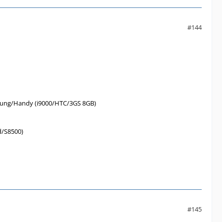
#144
hlung/Handy (i9000/HTC/3GS 8GB)
d/S8500)
#145