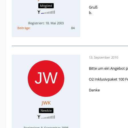
Mitglied
Gruß
b.
Registriert: 18. Mai 2003
Beiträge
84
13. September 2010
Bitte um ein Angebot p
O2 Inklusivpaket 100 F
Danke
JWK
Newbie
Registriert: 8. September 2008