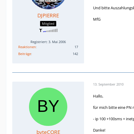
Und bitte Auszahlungsbe
DJPIERRE
MfG
Mitglied
Registriert: 3. Mai 2006
Reaktionen
17
Beiträge
142
13. September 2010
Hallo,
für mich bitte eine PN
- ip 100 +100sms + ine
Danke!
byteCORE