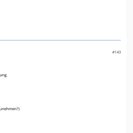
#143
ung.
tzunehmen?)