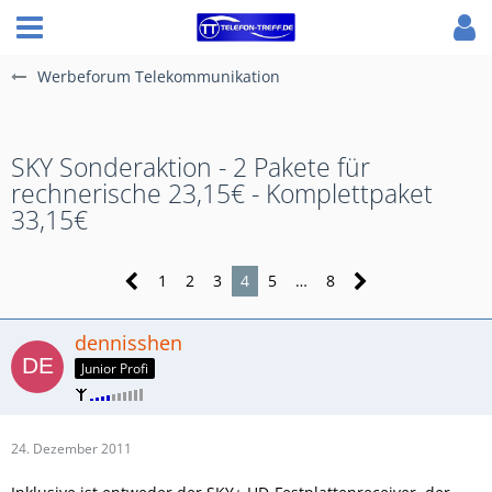
Werbeforum Telekommunikation
SKY Sonderaktion - 2 Pakete für
rechnerische 23,15€ - Komplettpaket
33,15€
1
2
3
4
5
…
8
dennisshen
Junior Profi
24. Dezember 2011