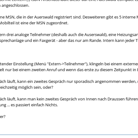
n angeschlossen.
rne MSN, die in der Auerswald registriert sind. Desweiteren gibt es 5 interne 
 Mobilteil ist eine der MSN zugeordnet.
tern drei analoge Teilnehmer (deshalb auch die Auserswald), eine Heizungsan
prechanlage und ein Faxgerät - aber das nur am Rande. Intern kann jeder 
autender Einstellung (Menü "Extern->Teilnehmer"), klingeln bei einem externen 
gelt nur bei einem zweiten Anruf und wenn das erste zu diesem Zeitpunkt in 
äch läuft, kann ein zweites Gespräch nur sporadisch angenommen werden, me
eichzeitig möglich sein, oder?
äch läuft, kann man kein zweites Gespräch von Innen nach Draussen führen. 
g ... es passiert einfach Nichts.
er?