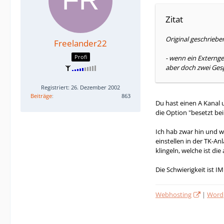
Zitat
Original geschriebe
Freelander22
Profi
- wenn ein Externge
aber doch zwei Gesp
Registriert: 26. Dezember 2002
Beiträge
863
Du hast einen A Kanal 
die Option "besetzt bei
Ich hab zwar hin und w
einstellen in der TK-An
klingeln, welche ist 
Die Schwierigkeit ist I
Webhosting
|
Wordp