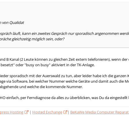
n von Qualidat
spräch läuft, kann ein zweites Gespräch nur sporadisch angenommen werden,
räche gleichzeitig möglich sein, oder?
und B Kanal (2 Leute können zu gleichen Zeit extern telefonieren), wenn der
 besetzt" oder "busy on busy" aktiviert in der TK-Anlage.
ieder sporadisch mit der Auerswald zu tun, aber leider habe ich die ganzen
lage via Software, bei welcher Nummer welche Geräte und damit auch die Mobilt
die abgehende und welche die kommende Nummer.
MHO einfach, per Ferndiagnose da alles zu überblicken, was Du da eingestellt 
ress Hosting
|
Hosted Exchange
|
BeKaWe Media Computer Reparatu