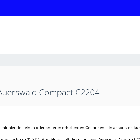
 Auerswald Compact C2204
fe mir hier den einen oder anderen erhellenden Gedanken, bin ansonsten kur
us mit echtem (!) ISDN-Anschluss läuft dieser auf eine Auerswald Compact C