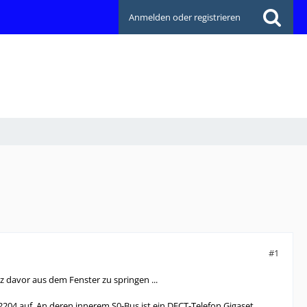
Anmelden oder registrieren
#1
z davor aus dem Fenster zu springen ...
2204 auf. An deren innerem S0-Bus ist ein DECT-Telefon Gigaset