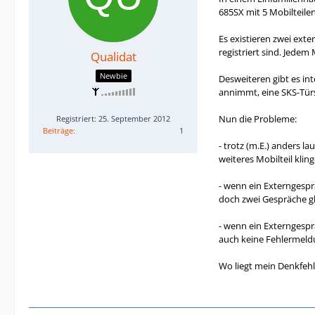
685SX mit 5 Mobilteile
Es existieren zwei exte
registriert sind. Jedem
Qualidat
Newbie
Desweiteren gibt es in
annimmt, eine SKS-Türs
Nun die Probleme:
Registriert: 25. September 2012
Beiträge
1
- trotz (m.E.) anders l
weiteres Mobilteil klin
- wenn ein Externgespr
doch zwei Gespräche gl
- wenn ein Externgespr
auch keine Fehlermeldun
Wo liegt mein Denkfehl