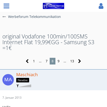
Werbeforum Telekommunikation
original Vodafone 100min/100SMS
Internet Flat 19,99€GG - Samsung S3
=1€
1
…
7
8
9
…
13
Maschiach
Newbie
7. Januar 2013