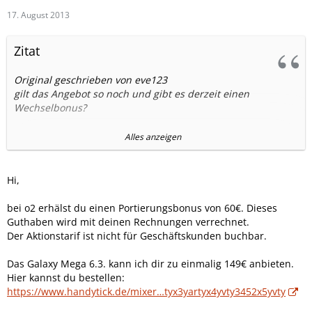
17. August 2013
Zitat
Original geschrieben von eve123
gilt das Angebot so noch und gibt es derzeit einen
Wechselbonus?
dann muß man die Nummer aber gleich mitporiteren lassen
Alles anzeigen
http://hilfe.o2online.de/t5/Ta…nusgutschrift/td-p/461462
Hi,
kann der Vertrag auch von Geschäftskunden gebucht
bei o2 erhälst du einen Portierungsbonus von 60€. Dieses
werden? Irgendwer hat irgendwo gegenteiliges geschrieben
Guthaben wird mit deinen Rechnungen verrechnet.
Der Aktionstarif ist nicht für Geschäftskunden buchbar.
edit: achja, was kostet denn das Galaxy Mega?
Das Galaxy Mega 6.3. kann ich dir zu einmalig 149€ anbieten.
edit2: Konkurrenz hat derbe vorgelegt!
Hier kannst du bestellen:
https://www.handytick.de/mixer…tyx3yartyx4yvty3452x5yvty