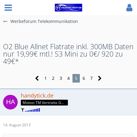
Werbeforum Telekommunikation
O2 Blue Allnet Flatrate inkl. 300MB Daten
nur 19,99€ mtl.! S3 Mini zu 0€/ 920 zu
49€*
1
2
3
4
5
6
7
handytick.de
Motion TM Vertriebs GmbH
14. August 2013