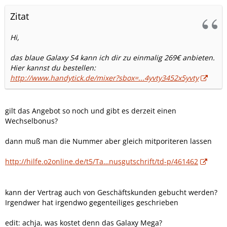
Zitat
Hi,
das blaue Galaxy S4 kann ich dir zu einmalig 269€ anbieten.
Hier kannst du bestellen:
http://www.handytick.de/mixer?sbox=...4yvty3452x5yvty
gilt das Angebot so noch und gibt es derzeit einen
Wechselbonus?
dann muß man die Nummer aber gleich mitporiteren lassen
http://hilfe.o2online.de/t5/Ta…nusgutschrift/td-p/461462
kann der Vertrag auch von Geschäftskunden gebucht werden?
Irgendwer hat irgendwo gegenteiliges geschrieben
edit: achja, was kostet denn das Galaxy Mega?