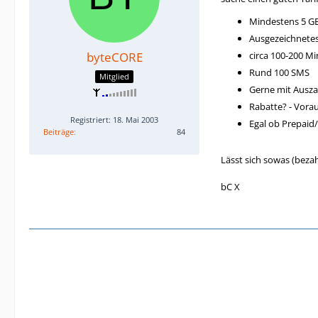
Mindestens 5 GB
Ausgezeichnetes N
byteCORE
circa 100-200 Mi
Rund 100 SMS
Mitglied
Gerne mit Ausza
Rabatte? - Vorau
Registriert: 18. Mai 2003
Egal ob Prepaid
Beiträge
84
Lässt sich sowas (bezah
bC X