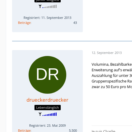
Registriert: 11. September 2013
Beiträge
43
12. September 2013
Volumina, Bezahlbarkei
Erweiterung auf's erwä
Auszahlung für unter 
Gruppenspezifische Rab
zwar zu 50 Euro pro M
drueckerdruecker
Lebenslänglich
Registriert: 23. Mai 2009
Beiträge
5.500
Je suis Charlie