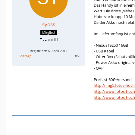
Das Handy ist in einem
Wert. Die dritte (siehe
Habe vor knapp 10 Mon
Da der Akku noch relat
syoss
Mitglied
Im Lieferumfang ist en
- Nexus I9250 16GB
- USB Kabel
Registriert: 6. April 2012
Beiträge
85
- Otter Box (Schutzhüll
- Power Akku original 
- OVP
Preis ist 60€+Versand
http://img5.fotos-hoc
http://www.fotos-hoc
http://www.fotos-hoc