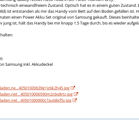
 technisch einwandfreiem Zustand. Optisch hat es in einem guten Zustand. E
 Bild) ist entstanden als mir das Handy vom Bett auf den Boden gefallen ist.
aten einen Power Akku Set original von Samsung gekauft. Dieses beinhalt
iv jung ist, hält das Handy bei mir knapp 1.5 Tage durch, bis es wieder aufg
thalten:
e)
von Samsung inkl. Akkudeckel
hladen.ne…40501000639g1jz6k2h45.jpg
hladen.net…405010006590m2c6q8rtz.jpg
hladen.net…40501000900c7au68xf5z.jpg