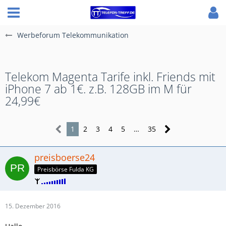
Werbeforum Telekommunikation
Telekom Magenta Tarife inkl. Friends mit
iPhone 7 ab 1€. z.B. 128GB im M für
24,99€
1
2
3
4
5
…
35
preisboerse24
Preisbörse Fulda KG
15. Dezember 2016