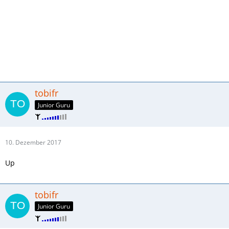
tobifr
Junior Guru
10. Dezember 2017
Up
tobifr
Junior Guru