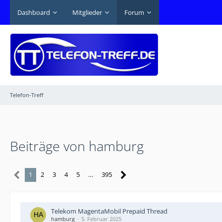
Dashboard
Mitglieder
Forum
Telefon-Treff
Beiträge von hamburg
1
2
3
4
5
…
395
Telekom MagentaMobil Prepaid Thread
hamburg
5. Februar 2025