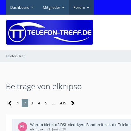
Dashboard
Mitglieder
Forum
Telefon-Treff
Beiträge von elknipso
1
2
3
4
5
…
435
Warum bietet o2 DSL niedrigere Bandbreite als die Teleko
elknipso
21. Juni 2020