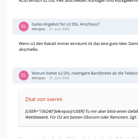
ALso einfach o2 DSL Flex abschließen, kündigen und Rückgewin
Gutes Angebot für o2 DSL Anschluss?
elknipso
21. Juni 2020
Wenn o2 den Rabatt immer einräumt ist das eine gute Idee. Dami
abschieße.
Warum bietet o2 DSL niedrigere Bandbreite als die Teleko
elknipso
21. Juni 2020
Zitat von svenni
[USER="156240"]elknipso[/USER] Tu mir aber bitte einen Gefall
Wettbewerb. Für O2 am besten Obocom oder Remoters. Ggf. has