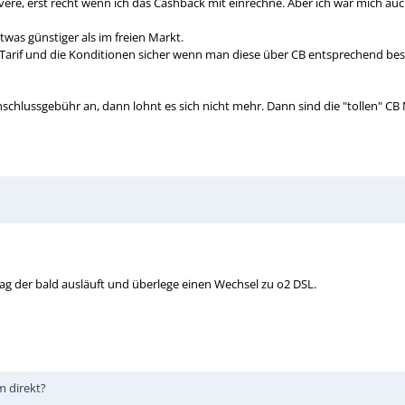
ivere, erst recht wenn ich das Cashback mit einrechne. Aber ich war mich 
etwas günstiger als im freien Markt.
rif und die Konditionen sicher wenn man diese über CB entsprechend bestell
Anschlussgebühr an, dann lohnt es sich nicht mehr. Dann sind die "tollen" CB
ag der bald ausläuft und überlege einen Wechsel zu o2 DSL.
m direkt?