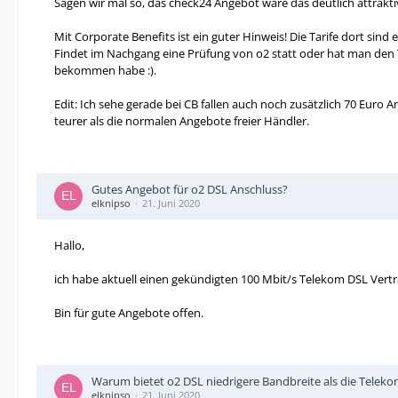
Sagen wir mal so, das check24 Angebot wäre das deutlich attrakt
Mit Corporate Benefits ist ein guter Hinweis! Die Tarife dort sind 
Findet im Nachgang eine Prüfung von o2 statt oder hat man den Ta
bekommen habe :).
Edit: Ich sehe gerade bei CB fallen auch noch zusätzlich 70 Euro 
teurer als die normalen Angebote freier Händler.
Gutes Angebot für o2 DSL Anschluss?
elknipso
21. Juni 2020
Hallo,
ich habe aktuell einen gekündigten 100 Mbit/s Telekom DSL Vertr
Bin für gute Angebote offen.
Warum bietet o2 DSL niedrigere Bandbreite als die Teleko
elknipso
21. Juni 2020