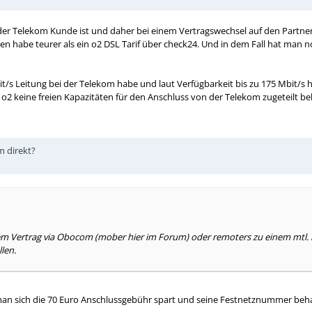
der Telekom Kunde ist und daher bei einem Vertragswechsel auf den Partner
n habe teurer als ein o2 DSL Tarif über check24. Und in dem Fall hat man n
t/s Leitung bei der Telekom habe und laut Verfügbarkeit bis zu 175 Mbit/s h
o2 keine freien Kapazitäten für den Anschluss von der Telekom zugeteilt 
m direkt?
em Vertrag via Obocom (mober hier im Forum) oder remoters zu einem mtl.
len.
s man sich die 70 Euro Anschlussgebühr spart und seine Festnetznummer be