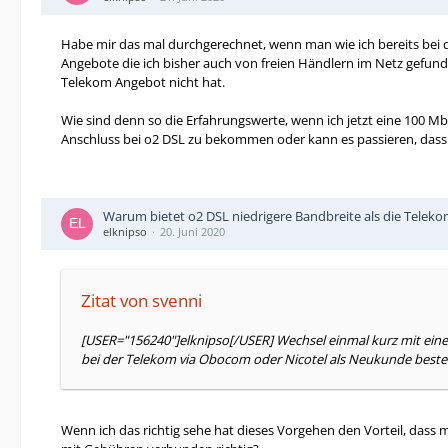
Habe mir das mal durchgerechnet, wenn man wie ich bereits bei 
Angebote die ich bisher auch von freien Händlern im Netz gefunde
Telekom Angebot nicht hat.
Wie sind denn so die Erfahrungswerte, wenn ich jetzt eine 100 Mbi
Anschluss bei o2 DSL zu bekommen oder kann es passieren, dass 
Warum bietet o2 DSL niedrigere Bandbreite als die Teleko
elknipso
20. Juni 2020
Zitat von svenni
[USER="156240"]elknipso[/USER] Wechsel einmal kurz mit ein
bei der Telekom via Obocom oder Nicotel als Neukunde bestel
Wenn ich das richtig sehe hat dieses Vorgehen den Vorteil, das