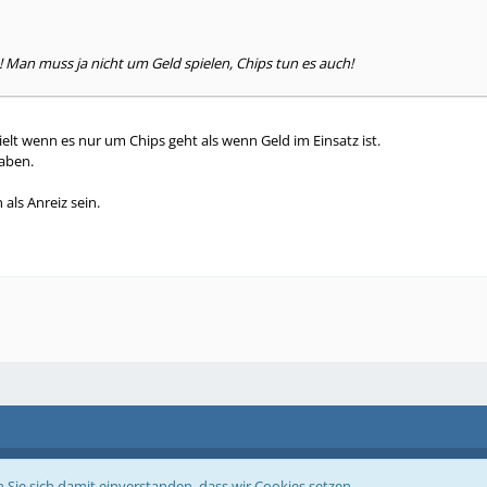
Man muss ja nicht um Geld spielen, Chips tun es auch!
lt wenn es nur um Chips geht als wenn Geld im Einsatz ist.
haben.
 als Anreiz sein.
Community-Software:
WoltLab Suite™
 Sie sich damit einverstanden, dass wir Cookies setzen.