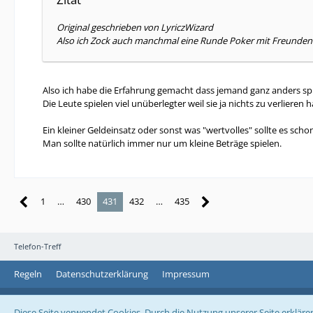
Original geschrieben von LyriczWizard
Also ich Zock auch manchmal eine Runde Poker mit Freunden! 
Also ich habe die Erfahrung gemacht dass jemand ganz anders spie
Die Leute spielen viel unüberlegter weil sie ja nichts zu verlieren 
Ein kleiner Geldeinsatz oder sonst was "wertvolles" sollte es schon
Man sollte natürlich immer nur um kleine Beträge spielen.
1
…
430
431
432
…
435
Telefon-Treff
Regeln
Datenschutzerklärung
Impressum
Diese Seite verwendet Cookies. Durch die Nutzung unserer Seite erklären