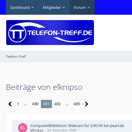
Dashboard
Mitglieder
Forum
Telefon-Treff
Beiträge von elknipso
1
…
430
431
432
…
435
ComputerBildAktion: Webcam für 3,90 VK bei pearl.de
elknipso
29. Dezember 2008