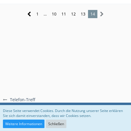
1
…
10
11
12
13
14
Telefon-Treff
Regeln
Datenschutzerklärung
Impressum
Diese Seite verwendet Cookies. Durch die Nutzung unserer Seite erklären
Sie sich damit einverstanden, dass wir Cookies setzen.
Community-Software:
WoltLab Suite™
Weitere Informationen
Schließen