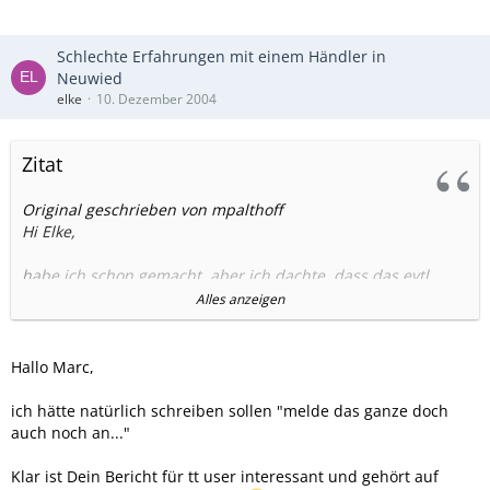
Schlechte Erfahrungen mit einem Händler in
Neuwied
elke
10. Dezember 2004
Zitat
Original geschrieben von mpalthoff
Hi Elke,
habe ich schon gemacht, aber ich dachte, dass das evtl.
auch für andere interessant sein könnte. Aber danke
Alles anzeigen
trotzdem für den Tipp.
Gruß
Hallo Marc,
Marc
ich hätte natürlich schreiben sollen "melde das ganze doch
auch noch an..."
Klar ist Dein Bericht für tt user interessant und gehört auf