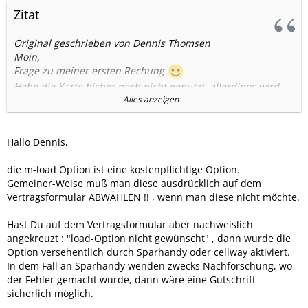
Zitat
Original geschrieben von Dennis Thomsen
Moin,
Frage zu meiner ersten Rechung
Habe die Karte bisher noch nicht genutzt, allerdings wird
mir eine Rechnungbetrag von 2 Euro ausgewiesen -->
Alles anzeigen
1 load-option 26.01.2005-25.02.2005 0,86 Euro
1 load-option 26.02.2005-25.03.2005 0,86 Euro
Was bitte ist das?
Hallo Dennis,
die m-load Option ist eine kostenpflichtige Option.
Gemeiner-Weise muß man diese ausdrücklich auf dem
Vertragsformular ABWÄHLEN !! , wenn man diese nicht möchte.
Hast Du auf dem Vertragsformular aber nachweislich
angekreuzt : "load-Option nicht gewünscht" , dann wurde die
Option versehentlich durch Sparhandy oder cellway aktiviert.
In dem Fall an Sparhandy wenden zwecks Nachforschung, wo
der Fehler gemacht wurde, dann wäre eine Gutschrift
sicherlich möglich.