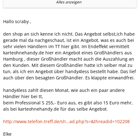
nur weiß ich nicht ob der wirklich gut ist oder ob es da evtl.
Alles anzeigen
kleine hacken gibt und sich das dann nicht lohnt?
hier der link:
Hallo scraby ,
http://www.karteohnehandy.de/tarife/oggomu.htm
den shop an sich kenne ich nicht. Das Angebot selbst,ich habe
der e-plus professional s vertrag ohne grundgebühren
gerade mal da nachgeschaut, ist ein Angebot, was es auch bei
usw....
sehr vielen Händlern im TT hier gibt. Im Endeffekt vermittelt
karteohnehandy.de hier ein Angebot eines Großhändlers aus
gut oder doch nicht?
Hamburg , dieser Großhändler macht auch die Auszahlung an
den Kunden. Mit diesem Großhändler hatte ich selber mal zu
danke an alle
tun, als ich ein Angebot über handy4less bestellt habe. Das lief
mfg
auch über den besagten Großhändler. Es klappte einwandfrei.
scraby
handy4less zahlt diesen Monat, wie auch ein paar andere
Händler hier bei tt,
beim Professional S 255,- Euro aus, es gibt also 15 Euro mehr,
als bei karteohnehandy.de für das selbe Angebot.
http://www.telefon-treff.de/sh…ad.php?s=&threadid=102208
Elke