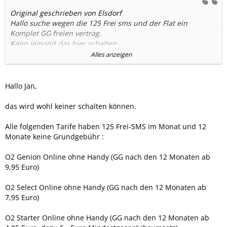
Original geschrieben von Elsdorf
Hallo suche wegen die 125 Frei sms und der Flat ein
Komplet GG freien vertrag.
Kann jemand das hier schalten
Alles anzeigen
Bitte eben melden unter:
MFG. Jan
Hallo Jan,
04286-451
0172-4144110
das wird wohl keiner schalten können.
Elsdorf@aol.com
Alle folgenden Tarife haben 125 Frei-SMS im Monat und 12
Monate keine Grundgebühr :
O2 Genion Online ohne Handy (GG nach den 12 Monaten ab
9,95 Euro)
O2 Select Online ohne Handy (GG nach den 12 Monaten ab
7,95 Euro)
O2 Starter Online ohne Handy (GG nach den 12 Monaten ab