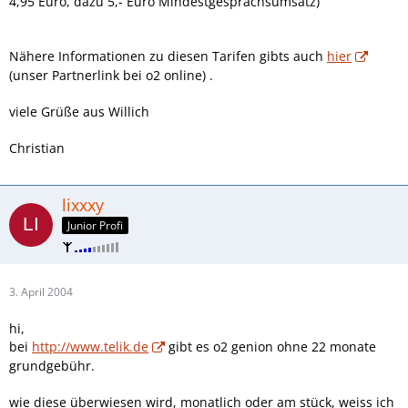
4,95 Euro, dazu 5,- Euro Mindestgesprächsumsatz)
Nähere Informationen zu diesen Tarifen gibts auch
hier
(unser Partnerlink bei o2 online) .
viele Grüße aus Willich
Christian
lixxxy
Junior Profi
3. April 2004
hi,
bei
http://www.telik.de
gibt es o2 genion ohne 22 monate
grundgebühr.
wie diese überwiesen wird, monatlich oder am stück, weiss ich