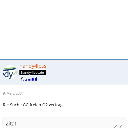
handy4less
handy4less.de
9. März 2004
Re: Suche GG freien O2 vertrag
Zitat