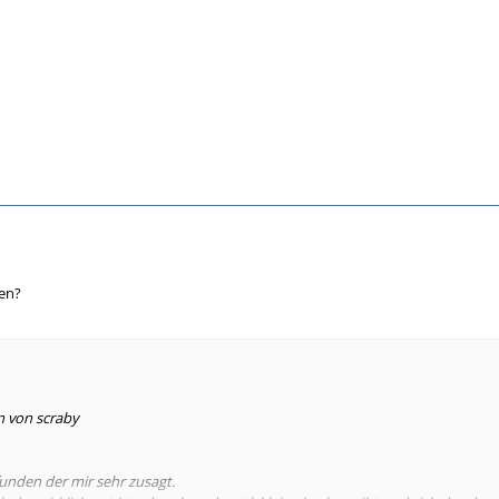
ken?
n von scraby
unden der mir sehr zusagt.