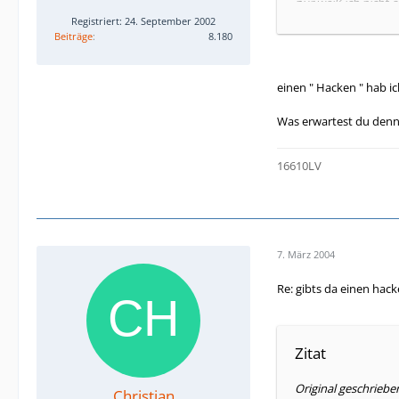
nur weiß ich nicht o
Registriert: 24. September 2002
hier der link:
Beiträge
8.180
http://www.karteo
einen " Hacken " hab i
der e-plus professi
Was erwartest du denn v
gut oder doch nicht
danke an alle
16610LV
mfg
scraby
7. März 2004
Re: gibts da einen hac
Zitat
Original geschriebe
Christian