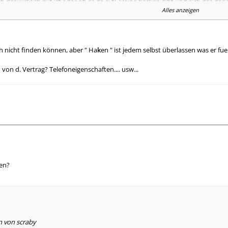
b der wirklich gut ist oder ob es da evtl. kleine hacken gibt und sich das dan
Alles anzeigen
hnehandy.de/tarife/oggomu.htm
ch nicht finden können, aber " Ha
k
en " ist jedem selbst überlassen was er fuer
onal s vertrag ohne grundgebühren usw....
on d. Vertrag? Telefoneigenschaften.... usw...
?
ken?
n von scraby