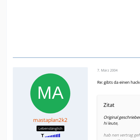
7. März 2004
Re: gibts da einen hac
Zitat
Original geschriebe
mastaplan2k2
hi leute,
Lebenslänglich
hab nen vertrag gef