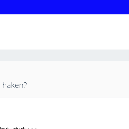
n haken?
en der mir sehr zusagt.