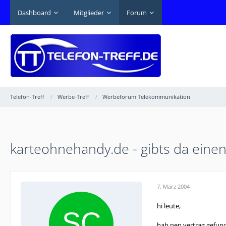
Dashboard
Mitglieder
Forum
Telefon-Treff
Werbe-Treff
Werbeforum Telekommunikation
karteohnehandy.de - gibts da eine
7. März 2004
hi leute,
hab nen vertrag gefund