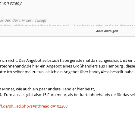
n von scraby
unden der mir sehr zusagt.
b der wirklich gut ist oder ob es da evtl. kleine hacken gibt und sich das dan
Alles anzeigen
hnehandy.de/tarife/oggomu.htm
onal s vertrag ohne grundgebühren usw....
ich nicht. Das Angebot selbst,ich habe gerade mal da nachgeschaut, ist ein 
karteohnehandy.de hier ein Angebot eines Großhändlers aus Hamburg , dies
?
te ich selber mal zu tun, als ich ein Angebot über handy4less bestellt habe
 Monat, wie auch ein paar andere Händler hier bei tt,
,- Euro aus, es gibt also 15 Euro mehr, als bei karteohnehandy.de für das s
eff.de/sh…ad.php?s=&threadid=102208