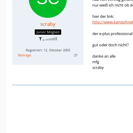
nur weiß ich nicht ob d
hier der link:
http://www.karteohne
scraby
Junior Mitglied
der e-plus professiona
gut oder doch nicht?
Registriert: 12. Oktober 2003
Beiträge
27
danke an alle
mfg
scraby