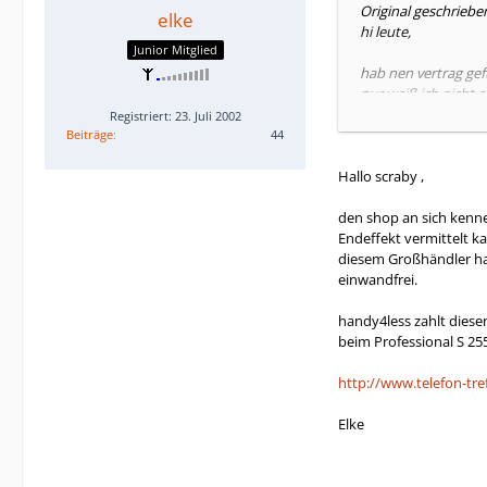
Original geschriebe
elke
hi leute,
Junior Mitglied
hab nen vertrag gef
nur weiß ich nicht o
Registriert: 23. Juli 2002
hier der link:
Beiträge
44
http://www.karteo
Hallo scraby ,
der e-plus professi
den shop an sich kenne 
Endeffekt vermittelt 
gut oder doch nicht
diesem Großhändler hat
einwandfrei.
danke an alle
mfg
handy4less zahlt diesen
scraby
beim Professional S 255
http://www.telefon-tr
Elke