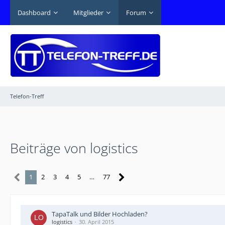
Dashboard
Mitglieder
Forum
Telefon-Treff
Beiträge von logistics
1
2
3
4
5
…
77
TapaTalk und Bilder Hochladen?
logistics
30. April 2015