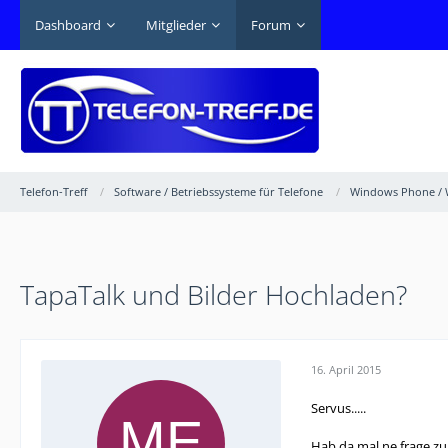
Dashboard
Mitglieder
Forum
Telefon-Treff
Software / Betriebssysteme für Telefone
Windows Phone / 
TapaTalk und Bilder Hochladen?
16. April 2015
Servus.....
Hab da mal ne frage zu