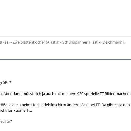
 (Ikea) - Zweiplattenkocher (Alaska) - Schuhspanner, Plastik (Deichmann)...
dgröße?
. Aber dann müsste ich ja auch mit meinem 930 spezielle TT Bilder machen,
ße ja auch beim Hochladebildschirm ändern! Also bei TT. Da gibt es ja den Edi
cht funktioniert....
ive für?