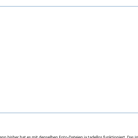
enn bisher hat es mit denselben Foto-Dateien ja tadellos funktioniert. Das is