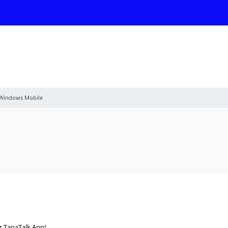
Windows Mobile
r TapaTalk App!