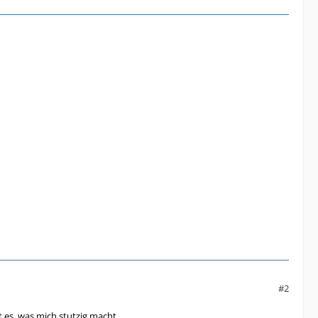
#2
t es, was mich stutzig macht.