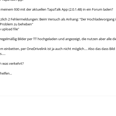
s meinem 930 mit der aktuellen TapaTalk App (2.0.1.48) in ein Forum laden?
ich 2 Fehlermeldungen: Beim Versuch als Anhang: "Der Hochladevorgang ist
 Problem zu beheben"
to upload file"
gelmäßig Bilder per TT hochgeladen und angezeigt, die nutzen aber alle die
rum einbetten, per OneDrivelink ist ja auch nicht möglich.... Also das dass Bil
....
h was verkehrt?
helfen...