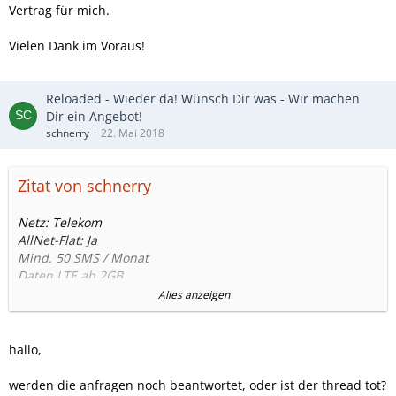
Vertrag für mich.
Vielen Dank im Voraus!
Reloaded - Wieder da! Wünsch Dir was - Wir machen
Dir ein Angebot!
schnerry
22. Mai 2018
Zitat von schnerry
Netz: Telekom
AllNet-Flat: Ja
Mind. 50 SMS / Monat
Daten LTE ab 2GB
Kein Smartphone sondern SIM Only
Alles anzeigen
Tarifvorteil unter 25 Jahren möglich
EU-Roaming ab sofort!
Rufnummernmitnahme (ja, von Telekom PrePaid)
hallo,
Vermutlich wäre der MagentaMobil Young S oder M der
werden die anfragen noch beantwortet, oder ist der thread tot?