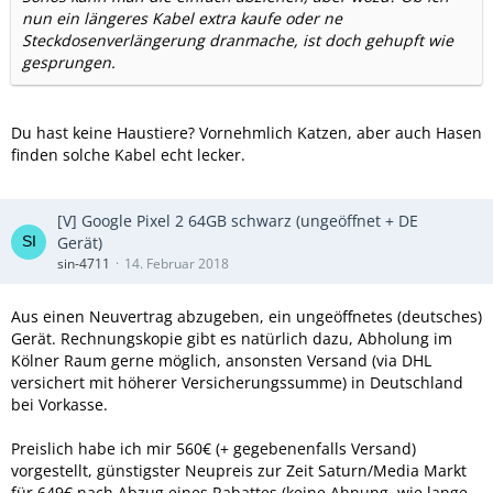
nun ein längeres Kabel extra kaufe oder ne
Steckdosenverlängerung dranmache, ist doch gehupft wie
gesprungen.
Du hast keine Haustiere? Vornehmlich Katzen, aber auch Hasen
finden solche Kabel echt lecker.
[V] Google Pixel 2 64GB schwarz (ungeöffnet + DE
Gerät)
sin-4711
14. Februar 2018
Aus einen Neuvertrag abzugeben, ein ungeöffnetes (deutsches)
Gerät. Rechnungskopie gibt es natürlich dazu, Abholung im
Kölner Raum gerne möglich, ansonsten Versand (via DHL
versichert mit höherer Versicherungssumme) in Deutschland
bei Vorkasse.
Preislich habe ich mir 560€ (+ gegebenenfalls Versand)
vorgestellt, günstigster Neupreis zur Zeit Saturn/Media Markt
für 649€ nach Abzug eines Rabattes (keine Ahnung, wie lange