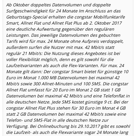
Ab Oktober doppeltes Datenvolumen und doppelte
Surfgeschwindigkeit für 24 Monate Im Anschluss an das
Geburtstags-Special erhalten die congstar Mobilfunktarife
Smart, Allnet Flat und Allnet Flat Plus ab 2. Oktober 2017
eine deutliche Aufwertung gegenüber den regulären
Leistungen. Das jeweilige Datenvolumen des gebuchten
Tarifs wird für max. 24 Monate ohne Aufpreis verdoppelt,
außerdem surfen die Nutzer mit max. 42 Mbit/s statt
regulär 21 Mbit/s: Die Nutzung dieses Angebotes ist bei
voller Flexibilität möglich, denn es gilt sowohl für die
Laufzeitvarianten als auch die Flex-Varianten. Für max. 24
Monate gilt dann: Der congstar Smart bietet für günstige 10
Euro im Monat 1.000 MB Datenvolumen bei maximal 42
Mbit/s sowie 300 Allnet-Minuten und 100 SMS. Die congstar
Allnet Flat umfasst für 20 Euro im Monat 2 GB statt 1 GB
Datenvolumen bei maximal 42 Mbit/s und eine Telefonflat in
alle deutschen Netze. Jede SMS kostet günstige 9 ct. Bei der
congstar Allnet Flat Plus stehen für 30 Euro im Monat 4 GB
statt 2 GB Datenvolumen bei maximal 42 Mbit/s sowie eine
Telefon- und SMS-Flat in alle deutschen Netze zur
Verfügung. Bei Onlinebuchung bis 29.10.2017 gibt es sowohl
die Laufzeit- als auch die Flexvariante sogar 24 Monate lang