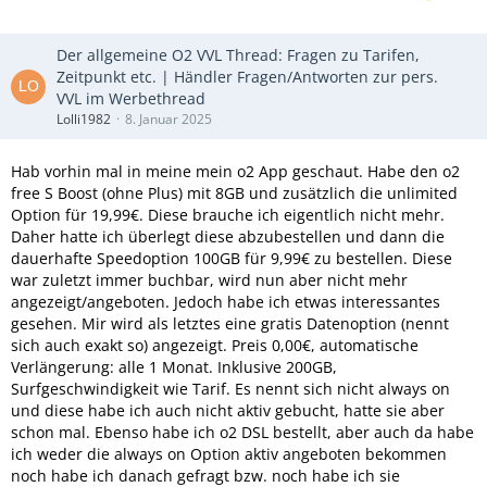
Der allgemeine O2 VVL Thread: Fragen zu Tarifen,
Zeitpunkt etc. | Händler Fragen/Antworten zur pers.
VVL im Werbethread
Lolli1982
8. Januar 2025
Hab vorhin mal in meine mein o2 App geschaut. Habe den o2
free S Boost (ohne Plus) mit 8GB und zusätzlich die unlimited
Option für 19,99€. Diese brauche ich eigentlich nicht mehr.
Daher hatte ich überlegt diese abzubestellen und dann die
dauerhafte Speedoption 100GB für 9,99€ zu bestellen. Diese
war zuletzt immer buchbar, wird nun aber nicht mehr
angezeigt/angeboten. Jedoch habe ich etwas interessantes
gesehen. Mir wird als letztes eine gratis Datenoption (nennt
sich auch exakt so) angezeigt. Preis 0,00€, automatische
Verlängerung: alle 1 Monat. Inklusive 200GB,
Surfgeschwindigkeit wie Tarif. Es nennt sich nicht always on
und diese habe ich auch nicht aktiv gebucht, hatte sie aber
schon mal. Ebenso habe ich o2 DSL bestellt, aber auch da habe
ich weder die always on Option aktiv angeboten bekommen
noch habe ich danach gefragt bzw. noch habe ich sie