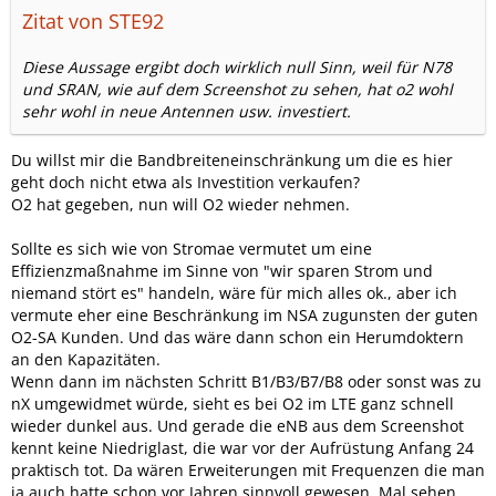
Zitat von STE92
Diese Aussage ergibt doch wirklich null Sinn, weil für N78
und SRAN, wie auf dem Screenshot zu sehen, hat o2 wohl
sehr wohl in neue Antennen usw. investiert.
Du willst mir die Bandbreiteneinschränkung um die es hier
geht doch nicht etwa als Investition verkaufen?
O2 hat gegeben, nun will O2 wieder nehmen.
Sollte es sich wie von Stromae vermutet um eine
Effizienzmaßnahme im Sinne von "wir sparen Strom und
niemand stört es" handeln, wäre für mich alles ok., aber ich
vermute eher eine Beschränkung im NSA zugunsten der guten
O2-SA Kunden. Und das wäre dann schon ein Herumdoktern
an den Kapazitäten.
Wenn dann im nächsten Schritt B1/B3/B7/B8 oder sonst was zu
nX umgewidmet würde, sieht es bei O2 im LTE ganz schnell
wieder dunkel aus. Und gerade die eNB aus dem Screenshot
kennt keine Niedriglast, die war vor der Aufrüstung Anfang 24
praktisch tot. Da wären Erweiterungen mit Frequenzen die man
ja auch hatte schon vor Jahren sinnvoll gewesen. Mal sehen,