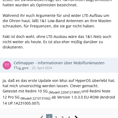
hatten wurden als Optimisten bezeichnet.
Während ihr euch Argumente für und wider LTE-Aufbau um
die Ohren haut, läßt 1&1 Low-Band Antennen an ihre Masten
schrauben, für Frequenzen, die sie gar nicht haben.
Fakt ist doch wohl, ohne LTE-Ausbau wäre das 1&1-Netz auch
nicht weiter als heute. Es ist also eher müßig darüber zu
diskutieren.
Cellmapper - Informationen über Mobilfunkmasten
TTcg_gsm
22. April 2024
Ja, daß es das erste Update von Miui auf HyperOS überlebt hat,
hat mich unvorsichtig werden lassen. Clever gemacht.
Getestet mit Redmi 10 5G
und Redmi Note
(Modell 22041219NY)
12 Pro 5G
ab Version 1.0.3.0 EU-ROM (Android
(Modell 22101316G)
14 UP.1A231005.007).
1
2
3
4