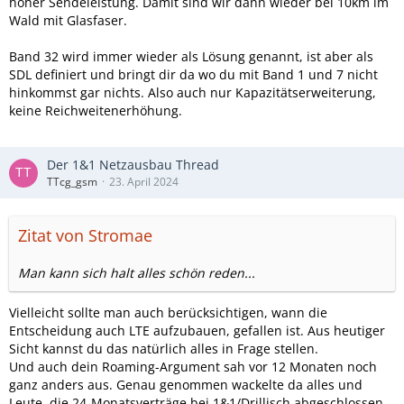
hoher Sendeleistung. Damit sind wir dann wieder bei 10km im
Wald mit Glasfaser.
Band 32 wird immer wieder als Lösung genannt, ist aber als
SDL definiert und bringt dir da wo du mit Band 1 und 7 nicht
hinkommst gar nichts. Also auch nur Kapazitätserweiterung,
keine Reichweitenerhöhung.
Der 1&1 Netzausbau Thread
TTcg_gsm
23. April 2024
Zitat von Stromae
Man kann sich halt alles schön reden...
Vielleicht sollte man auch berücksichtigen, wann die
Entscheidung auch LTE aufzubauen, gefallen ist. Aus heutiger
Sicht kannst du das natürlich alles in Frage stellen.
Und auch dein Roaming-Argument sah vor 12 Monaten noch
ganz anders aus. Genau genommen wackelte da alles und
Leute, die 24-Monatsverträge bei 1&1/Drillisch abgeschlossen