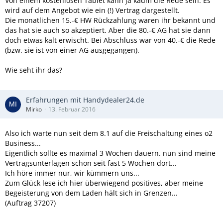
Von einem kostenlosen Tablet kann ja kaum die Rede sein. Es
wird auf dem Angebot wie ein (!) Vertrag dargestellt.
Die monatlichen 15.-€ HW Rückzahlung waren ihr bekannt und
das hat sie auch so akzeptiert. Aber die 80.-€ AG hat sie dann
doch etwas kalt erwischt. Bei Abschluss war von 40.-€ die Rede
(bzw. sie ist von einer AG ausgegangen).
Wie seht ihr das?
Erfahrungen mit Handydealer24.de
Mirko
13. Februar 2016
Also ich warte nun seit dem 8.1 auf die Freischaltung eines o2
Business...
Eigentlich sollte es maximal 3 Wochen dauern. nun sind meine
Vertragsunterlagen schon seit fast 5 Wochen dort...
Ich höre immer nur, wir kümmern uns...
Zum Glück lese ich hier überwiegend positives, aber meine
Begeisterung von dem Laden hält sich in Grenzen...
(Auftrag 37207)