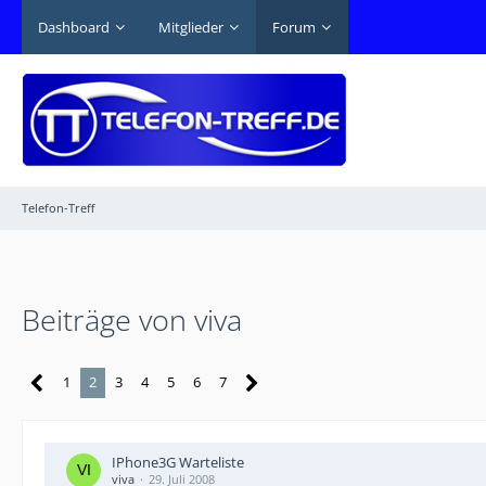
Dashboard
Mitglieder
Forum
Telefon-Treff
Beiträge von viva
1
2
3
4
5
6
7
IPhone3G Warteliste
viva
29. Juli 2008