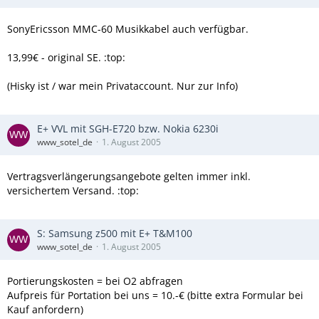
SonyEricsson MMC-60 Musikkabel auch verfügbar.
13,99€ - original SE. :top:
(Hisky ist / war mein Privataccount. Nur zur Info)
E+ VVL mit SGH-E720 bzw. Nokia 6230i
www_sotel_de
1. August 2005
Vertragsverlängerungsangebote gelten immer inkl.
versichertem Versand. :top:
S: Samsung z500 mit E+ T&M100
www_sotel_de
1. August 2005
Portierungskosten = bei O2 abfragen
Aufpreis für Portation bei uns = 10.-€ (bitte extra Formular bei
Kauf anfordern)