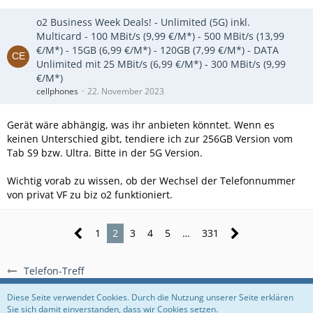
o2 Business Week Deals! - Unlimited (5G) inkl.
Multicard - 100 MBit/s (9,99 €/M*) - 500 MBit/s (13,99
€/M*) - 15GB (6,99 €/M*) - 120GB (7,99 €/M*) - DATA
Unlimited mit 25 MBit/s (6,99 €/M*) - 300 MBit/s (9,99
€/M*)
cellphones
22. November 2023
Gerät wäre abhängig, was ihr anbieten könntet. Wenn es
keinen Unterschied gibt, tendiere ich zur 256GB
Version vom
Tab S9 bzw. Ultra. Bitte in der 5G Version.
Wichtig vorab zu wissen, ob der Wechsel der Telefonnummer
von privat VF zu biz o2 funktioniert.
1
2
3
4
5
…
331
Telefon-Treff
Regeln
Datenschutzerklärung
Impressum
Diese Seite verwendet Cookies. Durch die Nutzung unserer Seite erklären
Sie sich damit einverstanden, dass wir Cookies setzen.