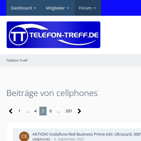
Dashboard
Mitglieder
Forum
Telefon-Treff
Beiträge von cellphones
1
…
4
5
6
…
331
AKTION! Vodafone Red Business Prime inkl. Ultracard, 360° 
cellphones
6. September 2021