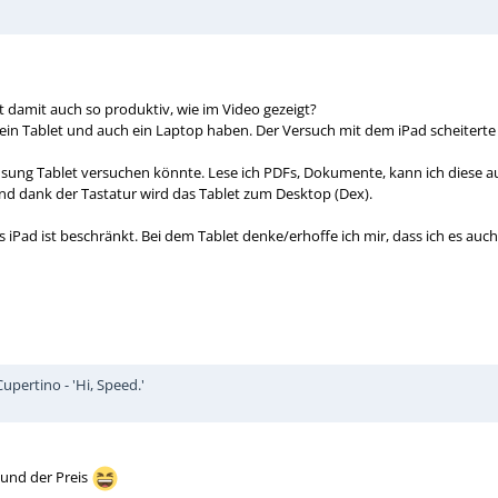
t damit auch so produktiv, wie im Video gezeigt?
 ein Tablet und auch ein Laptop haben. Der Versuch mit dem iPad scheite
sung Tablet versuchen könnte. Lese ich PDFs, Dokumente, kann ich diese a
nd dank der Tastatur wird das Tablet zum Desktop (Dex).
as iPad ist beschränkt. Bei dem Tablet denke/erhoffe ich mir, dass ich es au
pertino - 'Hi, Speed.'
 und der Preis