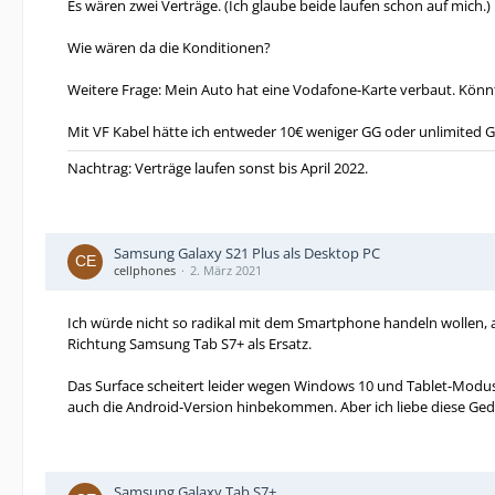
Es wären zwei Verträge. (Ich glaube beide laufen schon auf mich.)
Wie wären da die Konditionen?
Weitere Frage: Mein Auto hat eine Vodafone-Karte verbaut. Könnte
Mit VF Kabel hätte ich entweder 10€ weniger GG oder unlimited GB
Nachtrag: Verträge laufen sonst bis April 2022.
Samsung Galaxy S21 Plus als Desktop PC
cellphones
2. März 2021
Ich würde nicht so radikal mit dem Smartphone handeln wollen, a
Richtung Samsung Tab S7+ als Ersatz.
Das Surface scheitert leider wegen Windows 10 und Tablet-Modus, 
auch die Android-Version hinbekommen. Aber ich liebe diese Ged
Samsung Galaxy Tab S7+