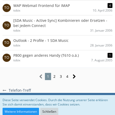
WAP Webmail Frontend für IMAP
4
tobix
10. April 2006
[SDA Music - Active Sync] Kombinieren oder Ersetzen -
bei jedem Connect
tobix
31. Januar 2006
Outlook - 2 Profile - 1 SDA Music
tobix
28. Januar 2006
P800 gegen anderes Handy (T610 o.ä.)
1
tobix
7. August 2005
1
2
3
4
Telefon-Treff
Regeln
Datenschutzerklärung
Impressum
Diese Seite verwendet Cookies. Durch die Nutzung unserer Seite erklären
Sie sich damit einverstanden, dass wir Cookies setzen.
Community-Software:
WoltLab Suite™
Weitere Informationen
Schließen