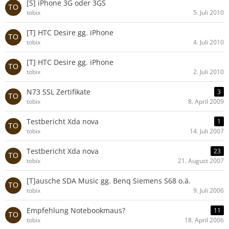
[S] iPhone 3G oder 3GS
tobix
5. Juli 2010
[T] HTC Desire gg. iPhone
tobix
4. Juli 2010
[T] HTC Desire gg. iPhone
tobix
2. Juli 2010
N73 SSL Zertifikate
3
tobix
8. April 2009
Testbericht Xda nova
1
tobix
14. Juli 2007
Testbericht Xda nova
23
tobix
21. August 2007
[T]ausche SDA Music gg. Benq Siemens S68 o.ä.
tobix
9. Juli 2006
Empfehlung Notebookmaus?
11
tobix
18. April 2006