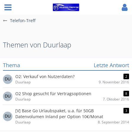
Telefon-Treff
Themen von Duurlaap
Thema
Letzte Antwort
O2: Verkauf von Nutzerdaten?
2
Duurlaap
9. November 2016
O2 Shop gesucht für Vertragsoptionen
8
Duurlaap
7. Oktober 2016
[V] Base Go Urlaubspaket, u.a. für 50GB
3
Datenvolumen Inland per Option 10€/Monat
Duurlaap
8. September 2014