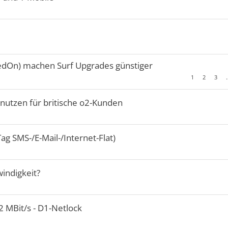
edOn) machen Surf Upgrades günstiger
1
2
3
nutzen für britische o2-Kunden
g SMS-/E-Mail-/Internet-Flat)
indigkeit?
 MBit/s - D1-Netlock