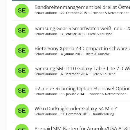
Bandbreitenmanagement bei drei.at Öster
SebastianBonn
22. Oktober 2015
Provider & Netzbetreiber
Samsung Gear S Smartwatch weiß, neu - 
SebastianBonn
3. Februar 2015
Biete & Tausche
Biete Sony Xperia Z3 Compact in schwarz 
SebastianBonn
4. Januar 2015
Biete & Tausche
Samsung SM-T110 Galaxy Tab 3 Lite 7.0 Wi
SebastianBonn
6. Dezember 2014
Biete & Tausche
o2: neue Roaming-Option EU Travel Option
SebastianBonn
16. Januar 2014
Provider & Netzbetreiber
Wiko Darknight oder Galaxy S4 Mini?
SebastianBonn
11. Dezember 2013
Kaufberatung
Prepaid SIM-Karten für Amerika/USA AT&T