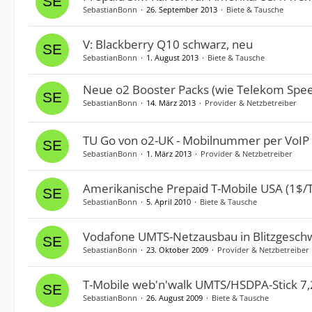
SebastianBonn
26. September 2013
Biete & Tausche
V: Blackberry Q10 schwarz, neu
SebastianBonn
1. August 2013
Biete & Tausche
Neue o2 Booster Packs (wie Telekom Spe
SebastianBonn
14. März 2013
Provider & Netzbetreiber
TU Go von o2-UK - Mobilnummer per VoIP 
SebastianBonn
1. März 2013
Provider & Netzbetreiber
Amerikanische Prepaid T-Mobile USA (1$/Ta
SebastianBonn
5. April 2010
Biete & Tausche
Vodafone UMTS-Netzausbau in Blitzgeschw
SebastianBonn
23. Oktober 2009
Provider & Netzbetreiber
T-Mobile web'n'walk UMTS/HSDPA-Stick 7,2
SebastianBonn
26. August 2009
Biete & Tausche