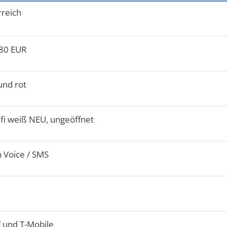
reich
280 EUR
und rot
fi weiß NEU, ungeöffnet
 Voice / SMS
 und T-Mobile