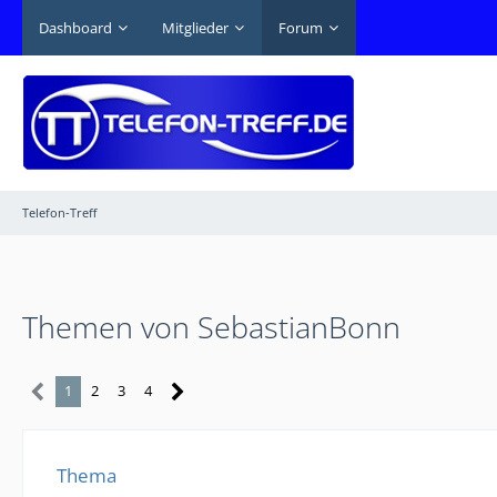
Dashboard
Mitglieder
Forum
Telefon-Treff
Themen von SebastianBonn
1
2
3
4
Thema