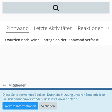
Pinnwand
Letzte Aktivitäten
Reaktionen
Ü
Es wurden noch keine Einträge an der Pinnwand verfasst.
Mitglieder
Regeln
Datenschutzerklärung
Impressum
Diese Seite verwendet Cookies. Durch die Nutzung unserer Seite erklären
Sie sich damit einverstanden, dass wir Cookies setzen.
Community-Software:
WoltLab Suite™
Weitere Informationen
Schließen