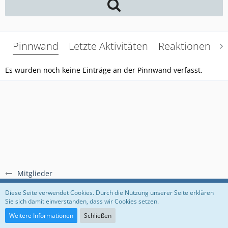
Pinnwand
Letzte Aktivitäten
Reaktionen
Ü
Es wurden noch keine Einträge an der Pinnwand verfasst.
Mitglieder
Regeln
Datenschutzerklärung
Impressum
Diese Seite verwendet Cookies. Durch die Nutzung unserer Seite erklären
Sie sich damit einverstanden, dass wir Cookies setzen.
Community-Software:
WoltLab Suite™
Weitere Informationen
Schließen