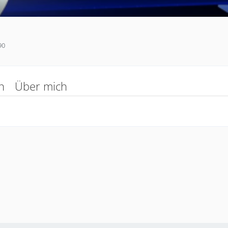
90
n
Über mich