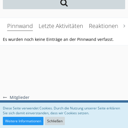
Pinnwand
Letzte Aktivitäten
Reaktionen
Ü
Es wurden noch keine Einträge an der Pinnwand verfasst.
Mitglieder
Regeln
Datenschutzerklärung
Impressum
Diese Seite verwendet Cookies. Durch die Nutzung unserer Seite erklären
Sie sich damit einverstanden, dass wir Cookies setzen.
Community-Software:
WoltLab Suite™
Weitere Informationen
Schließen