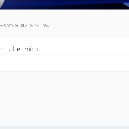
e
5.079
Profil-Aufrufe
1.054
n
Über mich