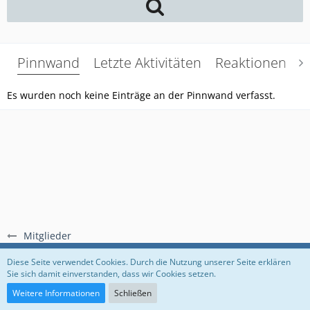
Pinnwand
Letzte Aktivitäten
Reaktionen
Ü
Es wurden noch keine Einträge an der Pinnwand verfasst.
Mitglieder
Regeln
Datenschutzerklärung
Impressum
Diese Seite verwendet Cookies. Durch die Nutzung unserer Seite erklären
Sie sich damit einverstanden, dass wir Cookies setzen.
Community-Software:
WoltLab Suite™
Weitere Informationen
Schließen