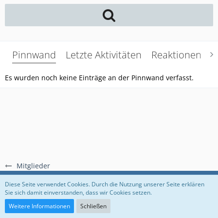
Pinnwand
Letzte Aktivitäten
Reaktionen
Ü
Es wurden noch keine Einträge an der Pinnwand verfasst.
Mitglieder
Regeln
Datenschutzerklärung
Impressum
Diese Seite verwendet Cookies. Durch die Nutzung unserer Seite erklären
Sie sich damit einverstanden, dass wir Cookies setzen.
Community-Software:
WoltLab Suite™
Weitere Informationen
Schließen