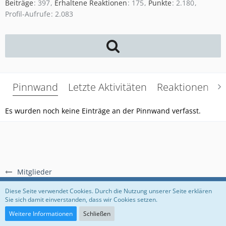
Beiträge
397
Erhaltene Reaktionen
175
Punkte
2.180
Profil-Aufrufe
2.083
Pinnwand
Letzte Aktivitäten
Reaktionen
Ü
Es wurden noch keine Einträge an der Pinnwand verfasst.
Mitglieder
Regeln
Datenschutzerklärung
Impressum
Diese Seite verwendet Cookies. Durch die Nutzung unserer Seite erklären
Sie sich damit einverstanden, dass wir Cookies setzen.
Community-Software:
WoltLab Suite™
Weitere Informationen
Schließen